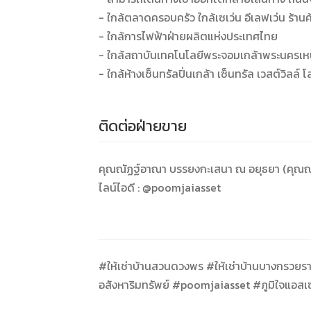
- ใกล้ตลาดครอบครัว ใกล้เซเว่น อีเลฟเว่น ร้านค
- ใกล้การไฟฟ้าฝ่ายผลิตแห่งประเทศไทย
- ใกล้สถาบันเทคโนโลยีพระจอมเกล้าพระนครเห
- ใกล้ห้างเซ็นทรัลปิ่นเกล้า เซ็นทรัล เวสต์วิลล์
ติดต่อฝ่ายขาย
คุณณัฏฐ์อาณา บรรยงกะเสนา ณ อยุธยา (คุณ
ไลน์ไอดี : @poomjaiasset
#ให้เช่าบ้านสวนดวงพร #ให้เช่าบ้านบางกรวยร
อสังหาริมทรัพย์ #poomjaiasset #ภูมิใจแอส