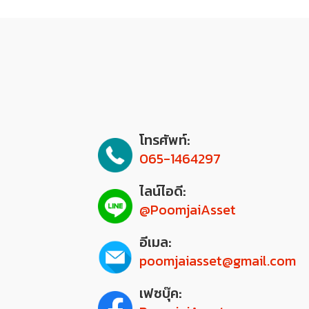
โทรศัพท์:
065-1464297
ไลน์ไอดี:
@PoomjaiAsset
อีเมล:
poomjaiasset@gmail.com
เฟซบุ๊ค: