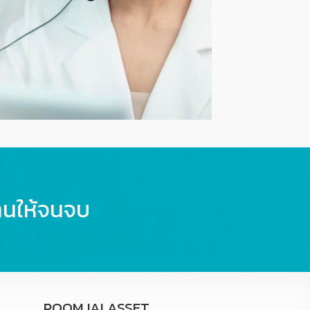
านให้จนจบ
POOMJAI ASSET