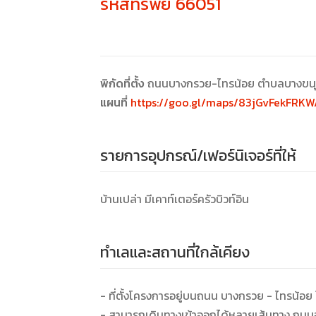
รหัสทรัพย์ 66051
พิกัดที่ตั้ง
ถนนบางกรวย-ไทรน้อย ตำบลบางขนุน
แผนที่
https://goo.gl/maps/83jGvFekFRK
รายการอุปกรณ์/เฟอร์นิเจอร์ที่ให้
บ้านเปล่า มีเคาท์เตอร์ครัวบิวท์อิน
ทำเลและสถานที่ใกล้เคียง
- ที่ตั้งโครงการอยู่บนถนน บางกรวย - ไทรน้อ
- สามารถเดินทางเข้าออกได้หลายเส้นทาง ถน