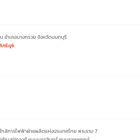
 อำเภอบางกรวย จังหวัดนนทบุรี
WAnEq6
ย ใกล้การไฟฟ้าฝ่ายผลิตแห่งประเทศไทย พระราม 7
นจรัญสนิทวงศ์ ถนนนครอินทร์ ถนนราชพฤกษ์