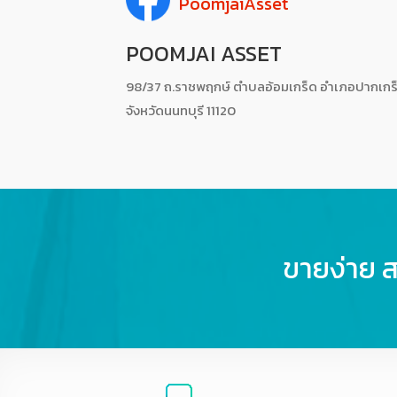
PoomjaiAsset
POOMJAI ASSET
98/37 ถ.ราชพฤกษ์ ตำบลอ้อมเกร็ด อำเภอปากเกร
จังหวัดนนทบุรี 11120
ขายง่าย 