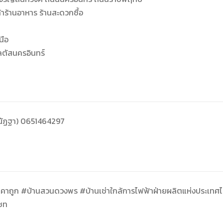
้าร้านอาหาร ร้านสะดวกซื้อ
นือ
 โลตัสนครอินทร์
ณัฏฐา) 0651464297
าคาถูก #บ้านสวนดวงพร #บ้านเช่าใกล้การไฟฟ้าฝ่ายผลิตแห่งประเทศไ
เซท