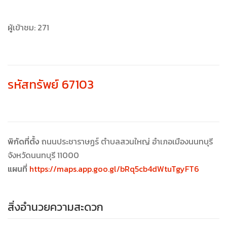
ผู้เข้าชม:
271
รหัสทรัพย์ 67103
พิกัดที่ตั้ง
ถนนประชาราษฏร์ ตำบลสวนใหญ่ อำเภอเมืองนนทบุรี
จังหวัดนนทบุรี 11000
แผนที่
https://maps.app.goo.gl/bRq5cb4dWtuTgyFT6
สิ่งอำนวยความสะดวก