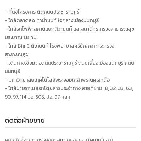
- ที่ตั้งโครงการ ติดถนนประชาราษฏร์
- ใกล้ตลาดสด ท่าน้ำนนท์ ใจกลางเมืองนนทบุรี
- ใกล้รถไฟฟ้าสถานีแยกติวานนท์ และสถานีกระทรวงสาธารณสุข
ประมาณ 1.8 กม.
- ใกล้ Big C ติวานนท์ โรงพยาบาลศรีธัญญา กระทรวง
สาธารณสุข
- เดินทางเชื่อมต่อถนนประชาราษฏร์ ถนนเลี่ยงเมืองนนทบุรี ถนน
นนทบุรี
- มหาวิทยาลัยเทคโนโลยีพระจอมเกล้าพระนครเหนือ
- ใกล้ป้ายรถเมล์รถโดยสารประจำทาง สายที่ผ่าน 18, 32, 33, 63,
90, 97, 114 ปอ. 505, ปอ. 97 ฯลฯ
ติดต่อฝ่ายขาย
คุณณัฏฐ์อาณา บรรยงกะเสนา ณ อยุธยา (คุณณัฏฐา)