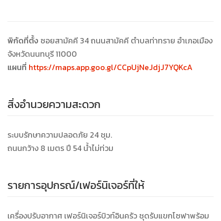
พิกัดที่ตั้ง
ซอยสามัคคี 34 ถนนสามัคคี ตำบลท่าทราย อำเภอเมือง
จังหวัดนนทบุรี 11000
แผนที่
https://maps.app.goo.gl/CCpUjNeJdjJ7YQKcA
สิ่งอำนวยความสะดวก
ระบบรักษาความปลอดภัย 24 ชุม.
ถนนกว้าง 8 เมตร ปี 54 น้ำไม่ท่วม
รายการอุปกรณ์/เฟอร์นิเจอร์ที่ให้
เครื่องปรับอากาศ เฟอร์นิเจอร์บิวท์อินครัว ชุดรับแขกโซฟาพร้อม