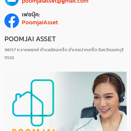
poomjaiasset@gmail.com
เฟซบุ๊ค:
PoomjaiAsset
POOMJAI ASSET
98/37 ถ.ราชพฤกษ์ ตำบลอ้อมเกร็ด อำเภอปากเกร็ด จังหวัดนนทบุรี
11120