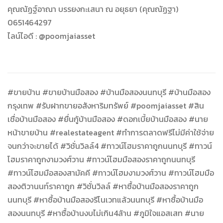
คุณณัฏฐ์อาณา บรรยงกะเสนา ณ อยุธยา (คุณณัฏฐา)
0651464297
ไลน์ไอดี : @poomjaiasset
#ขายบ้าน #ขายบ้านมือสอง #บ้านมือสองนนทบุรี #บ้านมือสอง
กรุงเทพ #รับฝากขายอสังหาริมทรัพย์ #poomjaiasset #สิน
เชื่อบ้านมือสอง #ยื่นกู้บ้านมือสอง #ดอกเบี้ยบ้านมือสอง #นาย
หน้าขายบ้าน #realestateagent #ทำการตลาดฟรีไม่มีค่าใช้จ่าย
จนกว่าจะขายได้ #วิชั่นวิลล์4 #ทาวน์โฮมราคาถูกนนทบุรี #ทาวน์
โฮมราคาถูกงามวงศ์วาน #ทาวน์โฮมมือสองราคาถูกนนทบุรี
#ทาวน์โฮมมือสองสามัคคี #ทาวน์โฮมงามวงศ์วาน #ทาวน์โฮมมือ
สองติวานนท์ราคาถูก #วิชั่นวิลล์ #หาซื้อบ้านมือสองราคาถูก
นนทบุรี #หาซื้อบ้านมือสองรีโนเวทแล้วนนทบุรี #หาซื้อบ้านมือ
สองนนทบุรี #หาซื้อบ้านงบไม่เกิน4ล้าน #ภูมิใจแอสเสท #นาย