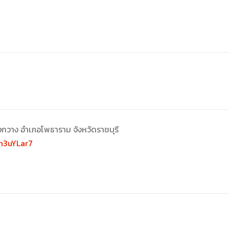
าง อำเภอโพธาราม จังหวัดราชบุรี
Mh3uYLar7