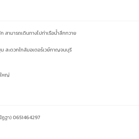
ก สามารถเดินทางไปท่าเรือน้ำลึกทวาย
ฐม สะดวกใกล้มอเตอร์เวย์กาญจนบุรี
ดใหญ่
ณัฏฐา) 0651464297