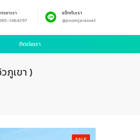
โทรหาเรา
แช็ทกับเรา
065-1464297
@poomjaiasset
ย
ติดต่อเรา
วภูเขา )
SALE