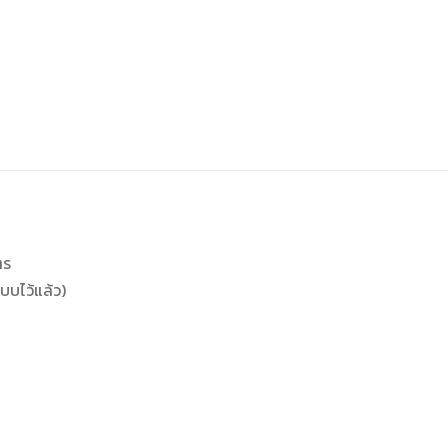
ตร
บบไว้แล้ว)