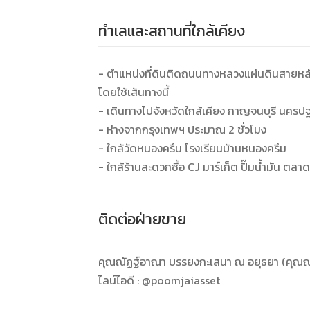
ทำเลและสถานที่ใกล้เคียง
- ตำแหน่งที่ดินติดถนนทางหลวงแผ่นดินสายหลั
โดยใช้เส้นทางนี้
- เดินทางไปจังหวัดใกล้เคียง กาญจนบุรี นครป
- ห่างจากกรุงเทพฯ ประมาณ 2 ชั่วโมง
- ใกล้วัดหนองครึม โรงเรียนบ้านหนองครึม
- ใกล้ร้านสะดวกซื้อ CJ มาร์เก็ต ปั๊มน้ำมัน ตลา
ติดต่อฝ่ายขาย
คุณณัฏฐ์อาณา บรรยงกะเสนา ณ อยุธยา (คุณ
ไลน์ไอดี : @poomjaiasset