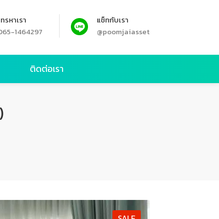
โทรหาเรา
แช็ทกับเรา
065-1464297
@poomjaiasset
ย
ติดต่อเรา
)
SALE