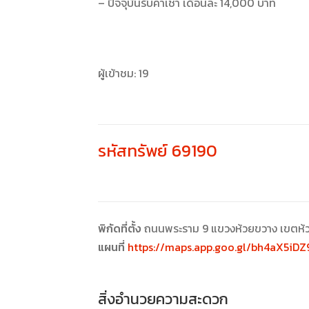
– ปัจจุบันรับค่าเช่า เดือนละ 14,000 บาท
ผู้เข้าชม:
19
รหัสทรัพย์ 69190
พิกัดที่ตั้ง
ถนนพระราม 9 แขวงห้วยขวาง เขตห้
แผนที่
https://maps.app.goo.gl/bh4aX5iDZ
สิ่งอำนวยความสะดวก