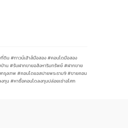
ที่ดิน #ทาวน์เฮ้าส์มือสอง #คอนโดมือสอง
ายบ้าน #รับฝากขายอสังหาริมทรัพย์ #ฝากขาย
อสองกรุงเทพ #คอนโดแอสปายพระราม9 #ขายคอน
ทุน #หาซื้อคอนโดลงทุนปล่อยเช่าอโศก