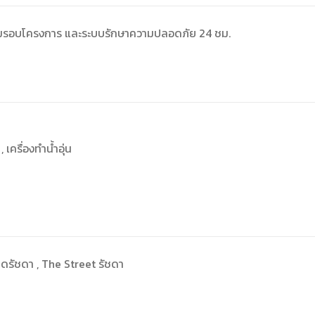
ย่อมรอบโครงการ และระบบรักษาความปลอดภัย 24 ชม.
เครื่องทำน้ำอุ่น
าดรัชดา , The Street รัชดา