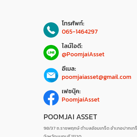
โทรศัพท์:
065-1464297
ไลน์ไอดี:
@PoomjaiAsset
อีเมล:
poomjaiasset@gmail.com
เฟซบุ๊ค:
PoomjaiAsset
POOMJAI ASSET
98/37 ถ.ราชพฤกษ์ ตำบลอ้อมเกร็ด อำเภอปากเกร
จังหวัดนนทบุรี 11120