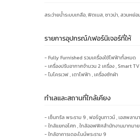
สระว่ายน้ำระบบเกลือ, ฟิตเนส, ซาวน่า, สวนห
รายการอุปกรณ์/เฟอร์นิเจอร์ที่ให้
- Fully Furnished รวมเครื่องใช้ไฟฟ้าทั้งหมด
- เครื่องปรับอากาศจำนวน 2 เครื่อง , Smart TV , 
- ไมโครเวฟ , เตาไฟฟ้า , เครื่องซักผ้า
ทำเลและสถานที่ใกล้เคียง
- เซ็นทรัล พระราม 9 , ฟอร์จูนทาวน์ , เอสพลาน
- ใกล้แยกอโศก , ใกล้ออฟฟิศสำนักงานมากมาย
- ใกล้อาคารเดอะไนน์พระราม 9