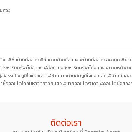
มศว.)
าน #ซื้อบ้านมือสอง #ซื้อขายบ้านมือสอง #บ้านมือสองราคาถูก #ขาย
#อสังหาริมทรัพย์มือสอง #ซื้อขายอสังหาริมทรัพย์มือสอง #นายหน้าข
aiasset #ภูมิใจแอสเสท #ฝากขายบ้านกับภูมิใจแอสเสท #บ้านมื
ื้อคอนโดใกล้มหาวิทยาลัยมศว #ขายคอนโดรัชดา #คอนโดมือสองลง
ติดต่อเรา
ขายง่าย โอนไว บริการด้วยหัวใจ ที่ Poomjai Asset