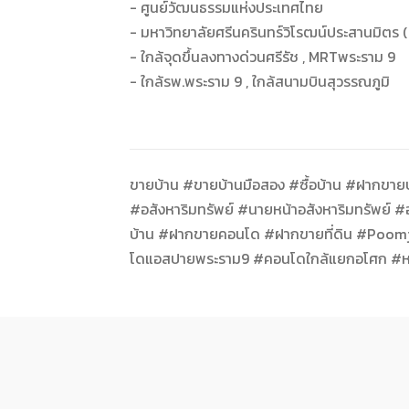
- ศูนย์วัฒนธรรมแห่งประเทศไทย
- มหาวิทยาลัยศรีนครินทร์วิโรฒน์ประสานมิตร (
- ใกล้จุดขึ้นลงทางด่วนศรีรัช , MRTพระราม 9
- ใกล้รพ.พระราม 9 , ใกล้สนามบินสุวรรณภูมิ
ขายบ้าน #ขายบ้านมือสอง #ซื้อบ้าน #ฝากขายบ้
#อสังหาริมทรัพย์ #นายหน้าอสังหาริมทรัพย์ 
บ้าน #ฝากขายคอนโด #ฝากขายที่ดิน #Poomj
โดแอสปายพระราม9 #คอนโดใกล้แยกอโศก #หาซ